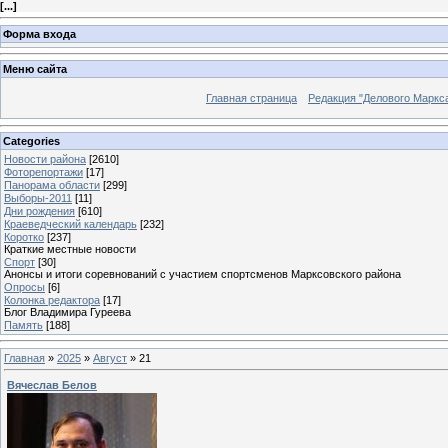
[
...
]
Форма входа
Меню сайта
Главная страница
Редакция "Делового Маркс
Categories
Новости района
[2610]
Фоторепортажи
[17]
Панорама области
[299]
Выборы-2011
[11]
Дни рождения
[610]
Краеведческий календарь
[232]
Коротко
[237]
Краткие местные новости
Спорт
[30]
Анонсы и итоги соревнований с участием спортсменов Марксовского района
Опросы
[6]
Колонка редактора
[17]
Блог Владимира Гуреева
Память
[188]
Главная
»
2025
»
Август
»
21
Вячеслав Белов