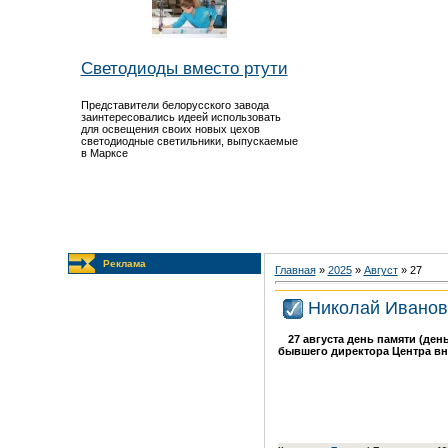
Светодиоды вместо ртути
Представители белорусского завода
заинтересовались идеей использовать
для освещения своих новых цехов
светодиодные светильники, выпускаемые
в Марксе
Реклама
Главная
»
2025
»
Август
»
27
Николай Иванов
27 августа день памяти (де
бывшего директора Центра в