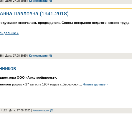
5 | Дата:
27.08.2025
|
Комментарии (0)
Анна Павловна (1941-2018)
м году жизни скончалась председатель Совета ветеранов педагогического труда
ть дальше »
8 | Дата:
27.08.2025
|
Комментарии (0)
нников
 директора ООО «Архстройпроект».
нников
родился 27 августа 1957 года в с.Березняки
...
Читать дальше »
 4182 | Дата:
27.08.2025
|
Комментарии (0)