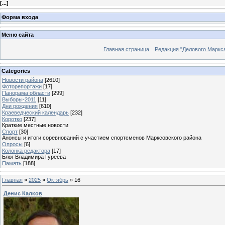
[
...
]
Форма входа
Меню сайта
Главная страница
Редакция "Делового Маркс
Categories
Новости района
[2610]
Фоторепортажи
[17]
Панорама области
[299]
Выборы-2011
[11]
Дни рождения
[610]
Краеведческий календарь
[232]
Коротко
[237]
Краткие местные новости
Спорт
[30]
Анонсы и итоги соревнований с участием спортсменов Марксовского района
Опросы
[6]
Колонка редактора
[17]
Блог Владимира Гуреева
Память
[188]
Главная
»
2025
»
Октябрь
»
16
Денис Калков