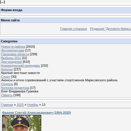
[
...
]
Форма входа
Меню сайта
Главная страница
Редакция "Делового Маркс
Categories
Новости района
[2610]
Фоторепортажи
[17]
Панорама области
[299]
Выборы-2011
[11]
Дни рождения
[610]
Краеведческий календарь
[232]
Коротко
[237]
Краткие местные новости
Спорт
[30]
Анонсы и итоги соревнований с участием спортсменов Марксовского района
Опросы
[6]
Колонка редактора
[17]
Блог Владимира Гуреева
Память
[188]
Главная
»
2025
»
Ноябрь
»
13
Фадеев Сергей Александрович (1954-2020)