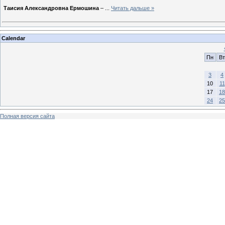
Таисия Александровна Ермошина
–
...
Читать дальше »
Calendar
Пн
Вт
3
4
10
11
17
18
24
25
Полная версия сайта