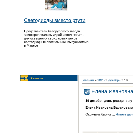
Светодиоды вместо ртути
Представители белорусского завода
заинтересовались идеей использовать
для освещения своих новых цехов
светодиодные светильники, выпускаемые
в Марксе
Реклама
Главная
»
2025
»
Декабрь
»
19
Елена Ивановна
19 декабря день рождения у
Елена Ивановна Баранова
р
Окончила биолог
...
Читать дал