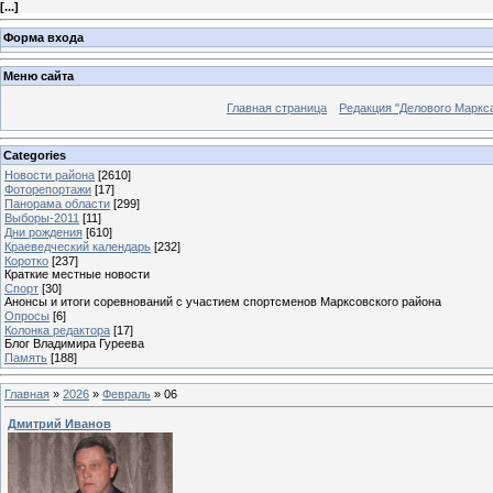
[
...
]
Форма входа
Меню сайта
Главная страница
Редакция "Делового Маркс
Categories
Новости района
[2610]
Фоторепортажи
[17]
Панорама области
[299]
Выборы-2011
[11]
Дни рождения
[610]
Краеведческий календарь
[232]
Коротко
[237]
Краткие местные новости
Спорт
[30]
Анонсы и итоги соревнований с участием спортсменов Марксовского района
Опросы
[6]
Колонка редактора
[17]
Блог Владимира Гуреева
Память
[188]
Главная
»
2026
»
Февраль
»
06
Дмитрий Иванов