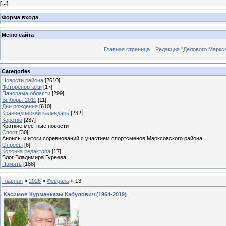
[
...
]
Форма входа
Меню сайта
Главная страница
Редакция "Делового Маркс
Categories
Новости района
[2610]
Фоторепортажи
[17]
Панорама области
[299]
Выборы-2011
[11]
Дни рождения
[610]
Краеведческий календарь
[232]
Коротко
[237]
Краткие местные новости
Спорт
[30]
Анонсы и итоги соревнований с участием спортсменов Марксовского района
Опросы
[6]
Колонка редактора
[17]
Блог Владимира Гуреева
Память
[188]
Главная
»
2026
»
Февраль
»
13
Касимов Курманказы Кабулович (1964-2019)