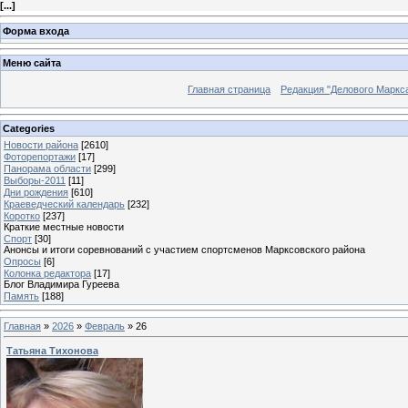
[
...
]
Форма входа
Меню сайта
Главная страница
Редакция "Делового Маркс
Categories
Новости района
[2610]
Фоторепортажи
[17]
Панорама области
[299]
Выборы-2011
[11]
Дни рождения
[610]
Краеведческий календарь
[232]
Коротко
[237]
Краткие местные новости
Спорт
[30]
Анонсы и итоги соревнований с участием спортсменов Марксовского района
Опросы
[6]
Колонка редактора
[17]
Блог Владимира Гуреева
Память
[188]
Главная
»
2026
»
Февраль
»
26
Татьяна Тихонова