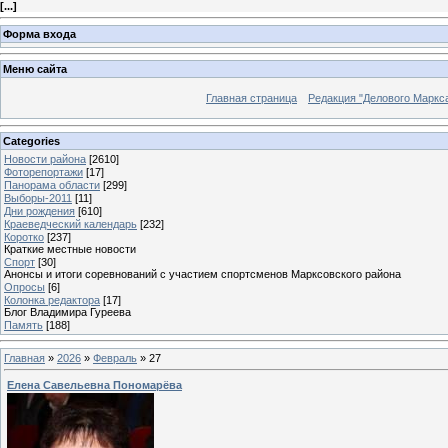
[
...
]
Форма входа
Меню сайта
Главная страница
Редакция "Делового Маркс
Categories
Новости района
[2610]
Фоторепортажи
[17]
Панорама области
[299]
Выборы-2011
[11]
Дни рождения
[610]
Краеведческий календарь
[232]
Коротко
[237]
Краткие местные новости
Спорт
[30]
Анонсы и итоги соревнований с участием спортсменов Марксовского района
Опросы
[6]
Колонка редактора
[17]
Блог Владимира Гуреева
Память
[188]
Главная
»
2026
»
Февраль
»
27
Елена Савельевна Пономарёва