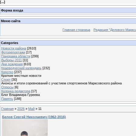
[
...
]
Форма входа
Меню сайта
Главная страница
Редакция "Делового Маркс
Categories
Новости района
[2610]
Фоторепортажи
[17]
Панорама области
[299]
Выборы-2011
[11]
Дни рождения
[610]
Краеведческий календарь
[232]
Коротко
[237]
Краткие местные новости
Спорт
[30]
Анонсы и итоги соревнований с участием спортсменов Марксовского района
Опросы
[6]
Колонка редактора
[17]
Блог Владимира Гуреева
Память
[188]
Главная
»
2026
»
Май
»
11
Белов Сергей Николаевич (1962-2016)