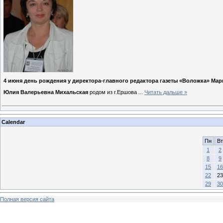
4 июня день рождения у директора-главного редактора газеты «Воложка» Мар
Юлия Валерьевна Михальская
родом из г.Ершова
...
Читать дальше »
Calendar
Пн
Вт
1
2
8
9
15
16
22
23
29
30
Полная версия сайта