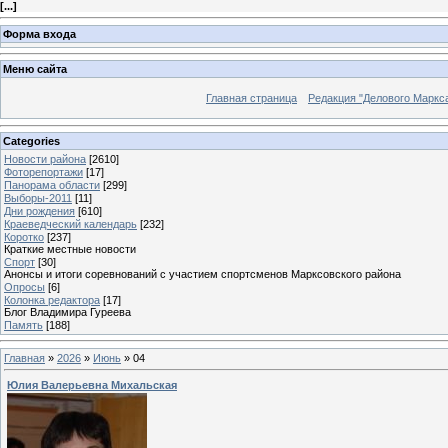
[
...
]
Форма входа
Меню сайта
Главная страница
Редакция "Делового Маркс
Categories
Новости района
[2610]
Фоторепортажи
[17]
Панорама области
[299]
Выборы-2011
[11]
Дни рождения
[610]
Краеведческий календарь
[232]
Коротко
[237]
Краткие местные новости
Спорт
[30]
Анонсы и итоги соревнований с участием спортсменов Марксовского района
Опросы
[6]
Колонка редактора
[17]
Блог Владимира Гуреева
Память
[188]
Главная
»
2026
»
Июнь
»
04
Юлия Валерьевна Михальская