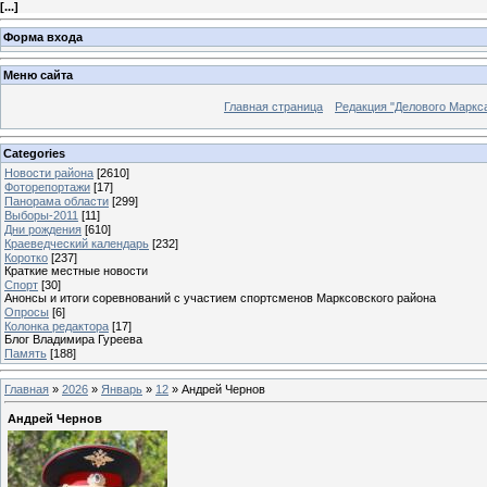
[
...
]
Форма входа
Меню сайта
Главная страница
Редакция "Делового Маркс
Categories
Новости района
[2610]
Фоторепортажи
[17]
Панорама области
[299]
Выборы-2011
[11]
Дни рождения
[610]
Краеведческий календарь
[232]
Коротко
[237]
Краткие местные новости
Спорт
[30]
Анонсы и итоги соревнований с участием спортсменов Марксовского района
Опросы
[6]
Колонка редактора
[17]
Блог Владимира Гуреева
Память
[188]
Главная
»
2026
»
Январь
»
12
» Андрей Чернов
Андрей Чернов