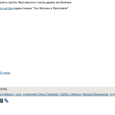
шён в труппу Ярославского театра драмы им.Волкова.
го актёра
радиостанции "Эхо Москвы в Ярославле".
й сцены
.2026)
а в Марксе
,
сати
,
стипендия Олега Табакова
,
СШ№1 г.Маркса
,
Михаил Емельянов
,
сту