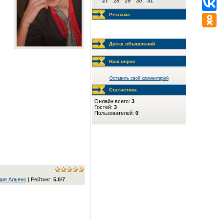
27
28
29
30
31
Реклама
Доска объявлений
Наш опрос
Оставить свой комментарий
Статистика
Онлайн всего:
3
Гостей:
3
Пользователей:
0
дия Альянс
|
Рейтинг
:
5.0
/
7