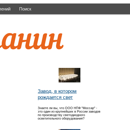
лений
Поиск
Завод, в котором
рождается свет
Знаете ли вы, что ООО НПФ "Моссар" -
это один из крупнейших в России заводов
по производству светодиодного
осветительного оборудования?