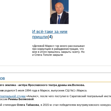
И всё-таки за ним
пришли
(
4
)
«Деловой Маркс» так много рассказывал
про коррупцию в райадминистрации, что
мне в итоге пришлось закрыть газету. Но
и Олега Тополя закрыли
ов
его земляка - актёра Ярославского театра драмы им.Волкова.
нов
родился 5 июля 1994 года в Марксе, выпускник СШ №1 г.Маркса.
 театральной студии
«Альянс», после чего поступил в Саратовский театральный инсти
России
Риммы Беляковой
.
й стипендии
Олега Табакова
, в 2015-м стал победителем внутривузовского конкурс