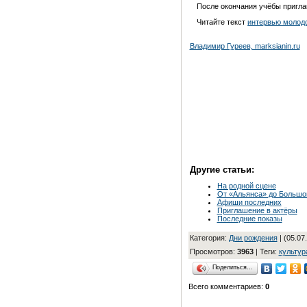
После окончания учёбы пригла
Читайте текст
интервью молодо
Владимир Гуреев, marksianin.ru
Другие статьи:
На родной сцене
От «Альянса» до Большо
Афиши последних
Приглашение в актёры
Последние показы
Категория
:
Дни рождения
| (05.07
Просмотров
:
3963
|
Теги
:
культур
Поделиться…
Всего комментариев
:
0