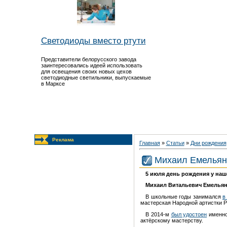
Светодиоды вместо ртути
Представители белорусского завода
заинтересовались идеей использовать
для освещения своих новых цехов
светодиодные светильники, выпускаемые
в Марксе
Реклама
Главная
»
Статьи
»
Дни рождения
Михаил Емельян
5 июля день рождения у наш
Михаил Витальевич Емелья
В школьные годы занимался
в
мастерская Народной артистки 
В 2014-м
был удостоен
именно
актёрскому мастерству.