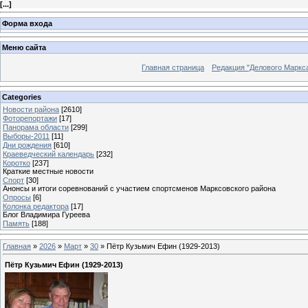
[
...
]
Форма входа
Меню сайта
Главная страница
Редакция "Делового Маркс
Categories
Новости района
[2610]
Фоторепортажи
[17]
Панорама области
[299]
Выборы-2011
[11]
Дни рождения
[610]
Краеведческий календарь
[232]
Коротко
[237]
Краткие местные новости
Спорт
[30]
Анонсы и итоги соревнований с участием спортсменов Марксовского района
Опросы
[6]
Колонка редактора
[17]
Блог Владимира Гуреева
Память
[188]
Главная
»
2026
»
Март
»
30
» Пётр Кузьмич Ефин (1929-2013)
Пётр Кузьмич Ефин (1929-2013)