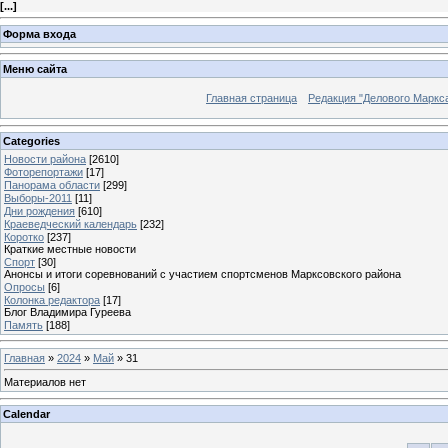
[
...
]
Форма входа
Меню сайта
Главная страница
Редакция "Делового Маркс
Categories
Новости района
[2610]
Фоторепортажи
[17]
Панорама области
[299]
Выборы-2011
[11]
Дни рождения
[610]
Краеведческий календарь
[232]
Коротко
[237]
Краткие местные новости
Спорт
[30]
Анонсы и итоги соревнований с участием спортсменов Марксовского района
Опросы
[6]
Колонка редактора
[17]
Блог Владимира Гуреева
Память
[188]
Главная
»
2024
»
Май
»
31
Материалов нет
Calendar