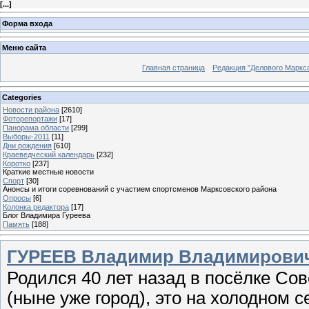
[
...
]
Форма входа
Меню сайта
Главная страница
Редакция "Делового Маркс
Categories
Новости района
[2610]
Фоторепортажи
[17]
Панорама области
[299]
Выборы-2011
[11]
Дни рождения
[610]
Краеведческий календарь
[232]
Коротко
[237]
Краткие местные новости
Спорт
[30]
Анонсы и итоги соревнований с участием спортсменов Марксовского района
Опросы
[6]
Колонка редактора
[17]
Блог Владимира Гуреева
Память
[188]
ГУРЕЕВ Владимир Владимирови
Родился 40 лет назад в посёлке Сов
(ныне уже город), это на холодном с