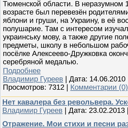
Тюменской области. В неразумном 
возрасте был перевезён родителями
яблони и груши, на Украину, в её во
полушарие. Там с интересом изуча
украинську мову, а также другие по
предметы, школу в небольшом раб
посёлке Алексеево-Дружковка оконч
серебряной медалью.
Подробнее
Владимир Гуреев
| Дата:
14.06.2010
Просмотров: 7312 |
Комментарии (0)
Нет кавалера без револьвера. Ус
Владимир Гуреев
| Дата:
23.02.2013
Отражение. Мои стихи и песни ра