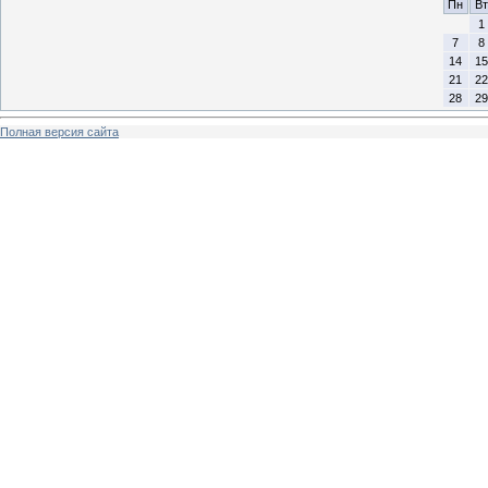
Пн
Вт
1
7
8
14
15
21
22
28
29
Полная версия сайта