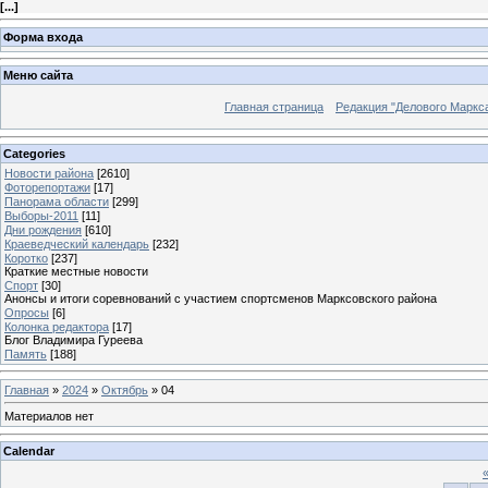
[
...
]
Форма входа
Меню сайта
Главная страница
Редакция "Делового Маркс
Categories
Новости района
[2610]
Фоторепортажи
[17]
Панорама области
[299]
Выборы-2011
[11]
Дни рождения
[610]
Краеведческий календарь
[232]
Коротко
[237]
Краткие местные новости
Спорт
[30]
Анонсы и итоги соревнований с участием спортсменов Марксовского района
Опросы
[6]
Колонка редактора
[17]
Блог Владимира Гуреева
Память
[188]
Главная
»
2024
»
Октябрь
»
04
Материалов нет
Calendar