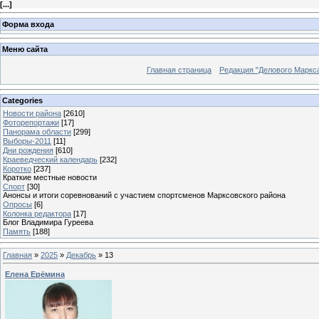
[
...
]
Форма входа
Меню сайта
Главная страница
Редакция "Делового Маркс
Categories
Новости района
[2610]
Фоторепортажи
[17]
Панорама области
[299]
Выборы-2011
[11]
Дни рождения
[610]
Краеведческий календарь
[232]
Коротко
[237]
Краткие местные новости
Спорт
[30]
Анонсы и итоги соревнований с участием спортсменов Марксовского района
Опросы
[6]
Колонка редактора
[17]
Блог Владимира Гуреева
Память
[188]
Главная
»
2025
»
Декабрь
»
13
Елена Ерёмина