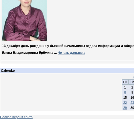
13 декабря день рождения у бывшей начальницы отдела информации и обще
Елена Владимировна Ерёмина
...
Читать дальше »
Calendar
Пн
Вт
1
2
8
9
15
16
22
23
29
30
Полная версия сайта