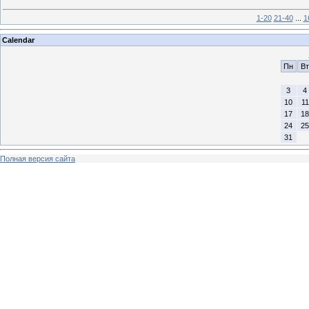
1-20
21-40
...
1
Calendar
Пн
Вт
3
4
10
11
17
18
24
25
31
Полная версия сайта