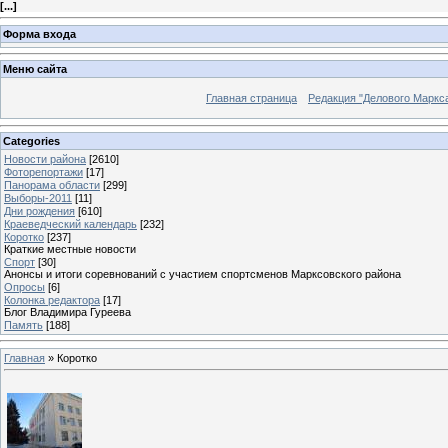
[
...
]
Форма входа
Меню сайта
Главная страница
Редакция "Делового Маркс
Categories
Новости района
[2610]
Фоторепортажи
[17]
Панорама области
[299]
Выборы-2011
[11]
Дни рождения
[610]
Краеведческий календарь
[232]
Коротко
[237]
Краткие местные новости
Спорт
[30]
Анонсы и итоги соревнований с участием спортсменов Марксовского района
Опросы
[6]
Колонка редактора
[17]
Блог Владимира Гуреева
Память
[188]
Главная
»
Коротко