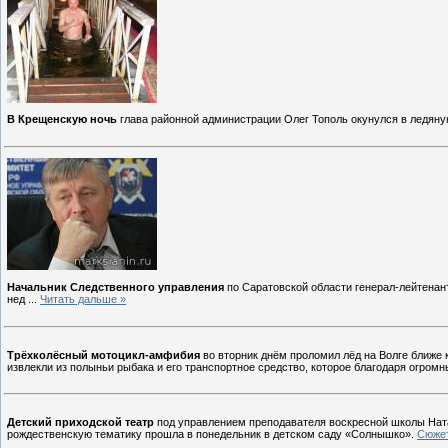
В Крещенскую ночь
глава районной администрации Олег Тополь окунулся в ледяную
Начальник Следственного управления
по Саратовской области генерал-лейтенан
нед
...
Читать дальше »
Трёхколёсный мотоцикл-амфибия
во вторник днём проломил лёд на Волге ближе 
извлекли из полыньи рыбака и его транспортное средство, которое благодаря огро
Детский приходской театр
под управлением преподавателя воскресной школы Ната
рождественскую тематику прошла в понедельник в детском саду «Солнышко».
Сюжет