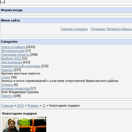
[
...
]
Форма входа
Меню сайта
Главная страница
Редакция "Делового Маркс
Categories
Новости района
[2610]
Фоторепортажи
[17]
Панорама области
[299]
Выборы-2011
[11]
Дни рождения
[610]
Краеведческий календарь
[232]
Коротко
[237]
Краткие местные новости
Спорт
[30]
Анонсы и итоги соревнований с участием спортсменов Марксовского района
Опросы
[6]
Колонка редактора
[17]
Блог Владимира Гуреева
Память
[188]
Главная
»
2014
»
Январь
»
11
» Новогодние подарки
Новогодние подарки