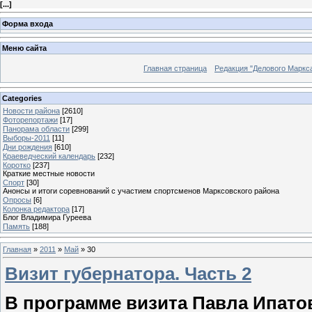
[
...
]
Форма входа
Меню сайта
Главная страница
Редакция "Делового Маркс
Categories
Новости района
[2610]
Фоторепортажи
[17]
Панорама области
[299]
Выборы-2011
[11]
Дни рождения
[610]
Краеведческий календарь
[232]
Коротко
[237]
Краткие местные новости
Спорт
[30]
Анонсы и итоги соревнований с участием спортсменов Марксовского района
Опросы
[6]
Колонка редактора
[17]
Блог Владимира Гуреева
Память
[188]
Главная
»
2011
»
Май
»
30
Визит губернатора. Часть 2
В программе визита Павла Ипато