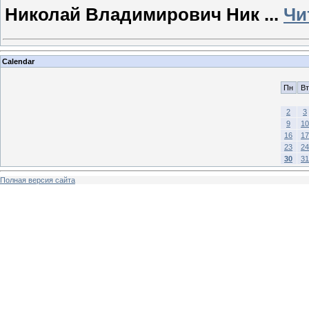
Николай Владимирович Ник
...
Чи
Calendar
Пн
Вт
2
3
9
10
16
17
23
24
30
31
Полная версия сайта