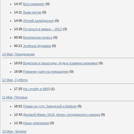
14:37
Кого проверят
(0)
14:11
Лыжи летом
(0)
14:05
Летний калейдоскоп
(0)
13:28
Остаться в живых – 2012
(3)
00:56
Безопасное колесо
(0)
00:21
Зелёные фуражки
(0)
14 Мая, Понедельник
18:03
Водители и пешеходы, будьте взаимно вежливы!
(0)
16:08
Романов ушёл на повышение
(0)
12 Мая, Суббота
17:25
На службу в МВД
(1)
11 Мая, Пятница
18:52
Пожар на углу Заводской и Бебеля
(5)
12:43
Деловой Маркс №18. Анонс сегодняшнего номера
(0)
12:39
Наши чемпионки
(0)
10 Мая, Четверг