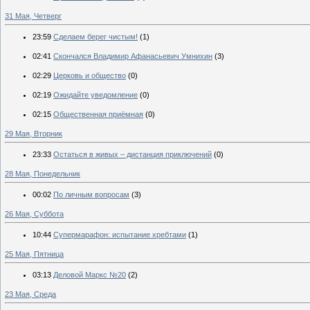
31 Мая, Четверг
23:59
Сделаем берег чистым!
(1)
02:41
Скончался Владимир Афанасьевич Умнихин
(3)
02:29
Церковь и общество
(0)
02:19
Ожидайте уведомление
(0)
02:15
Общественная приёмная
(0)
29 Мая, Вторник
23:33
Остаться в живых – дистанция приключений
(0)
28 Мая, Понедельник
00:02
По личным вопросам
(3)
26 Мая, Суббота
10:44
Супермарафон: испытание хребтами
(1)
25 Мая, Пятница
03:13
Деловой Маркс №20
(2)
23 Мая, Среда