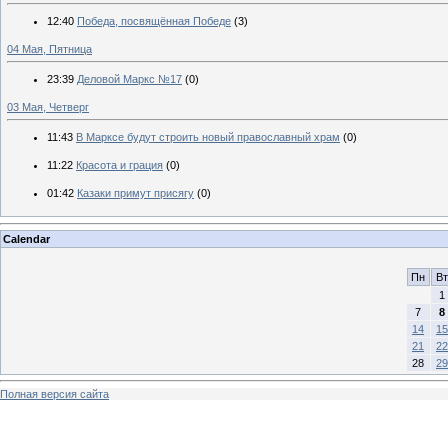
12:40
Победа, посвящённая Победе
(3)
04 Мая, Пятница
23:39
Деловой Маркс №17
(0)
03 Мая, Четверг
11:43
В Марксе будут строить новый православный храм
(0)
11:22
Красота и грация
(0)
01:42
Казаки примут присягу
(0)
Calendar
Пн
Вт
1
7
8
14
15
21
22
28
29
Полная версия сайта