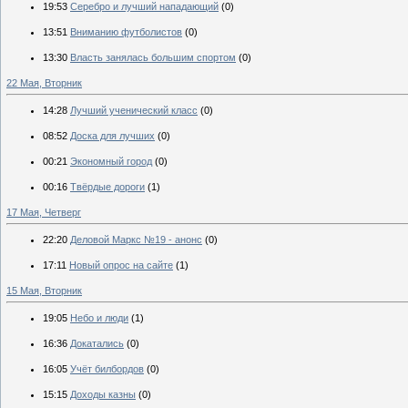
19:53
Серебро и лучший нападающий
(0)
13:51
Вниманию футболистов
(0)
13:30
Власть занялась большим спортом
(0)
22 Мая, Вторник
14:28
Лучший ученический класс
(0)
08:52
Доска для лучших
(0)
00:21
Экономный город
(0)
00:16
Твёрдые дороги
(1)
17 Мая, Четверг
22:20
Деловой Маркс №19 - анонс
(0)
17:11
Новый опрос на сайте
(1)
15 Мая, Вторник
19:05
Небо и люди
(1)
16:36
Докатались
(0)
16:05
Учёт билбордов
(0)
15:15
Доходы казны
(0)