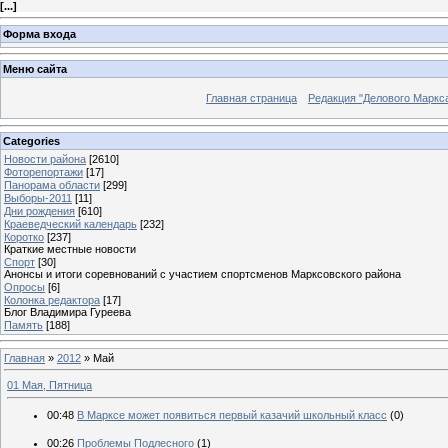
[
...
]
Форма входа
Меню сайта
Главная страница
Редакция "Делового Маркс
Categories
Новости района
[2610]
Фоторепортажи
[17]
Панорама области
[299]
Выборы-2011
[11]
Дни рождения
[610]
Краеведческий календарь
[232]
Коротко
[237]
Краткие местные новости
Спорт
[30]
Анонсы и итоги соревнований с участием спортсменов Марксовского района
Опросы
[6]
Колонка редактора
[17]
Блог Владимира Гуреева
Память
[188]
Главная
»
2012
»
Май
01 Мая, Пятница
00:48
В Марксе может появиться первый казачий школьный класс
(0)
00:26
Проблемы Подлесного
(1)