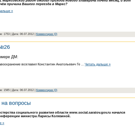
 Марксовский район ожидал прихода нового главврача почти месяц, и вот
 чём причина Вашего переезда в Маркс?
дальше »
в: 1753 | Дата:
06.07.2012
|
Комментарии (0)
 №26
омере ДМ:
авоохранение возглавил Константин Анатольевич Ге
...
Читать дальше »
в: 1585 | Дата:
06.07.2012
|
Комментарии (0)
 на вопросы
терства социального развития области www.social.saratov.gov.ru начался
конференции министра Ларисы Колязиной.
е »