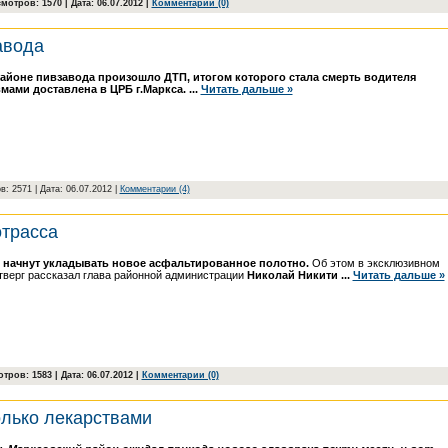
мотров: 1570 | Дата:
06.07.2012
|
Комментарии (0)
авода
айоне пивзавода произошло ДТП, итогом которого стала смерть водителя
вмами доставлена в ЦРБ г.Маркса.
...
Читать дальше »
в: 2571 | Дата:
06.07.2012
|
Комментарии (4)
отрасса
е начнут укладывать новое асфальтированное полотно.
Об этом в эксклюзивном
тверг рассказал глава районной администрации
Николай Никити
...
Читать дальше »
тров: 1583 | Дата:
06.07.2012
|
Комментарии (0)
олько лекарствами