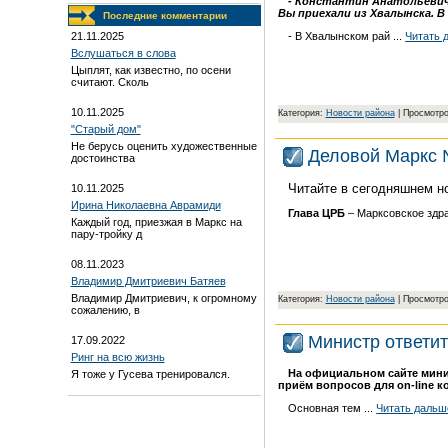
- Константин Анатольевич,
Вы приехали из Хвалынска. В
Последние комментарии
- В Хвалынском рай
...
Читать 
21.11.2025
Вслушаться в слова
Цыплят, как известно, по осени
считают. Сколь
10.11.2025
Категория:
Новости района
| Просмотро
"Старый дом"
Не берусь оценить художественные
Деловой Маркс
достоинства
Читайте в сегодняшнем н
10.11.2025
Ирина Николаевна Аврамиди
Глава ЦРБ
– Марксовское здр
Каждый год, приезжая в Маркс на
пару-тройку д
08.11.2023
Владимир Дмитриевич Батяев
Владимир Дмитриевич, к огромному
Категория:
Новости района
| Просмотро
сожалению, в
Министр ответит
17.09.2022
Ринг на всю жизнь
На официальном сайте минис
Я тоже у Гусева тренировался.
приём вопросов для on-line 
Основная тем
...
Читать дальш