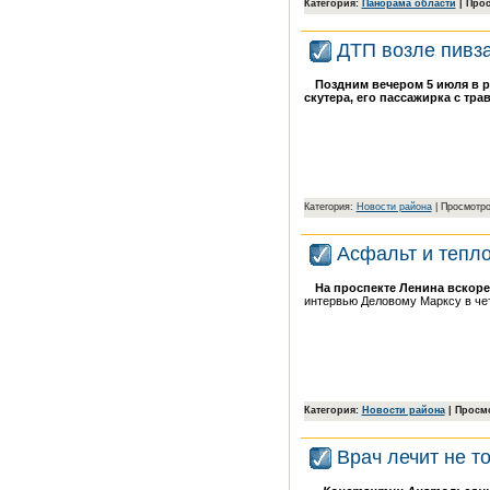
Категория:
Панорама области
| Прос
ДТП возле пивз
Поздним вечером 5 июля в р
скутера, его пассажирка с тра
Категория:
Новости района
| Просмотро
Асфальт и тепл
На проспекте Ленина вскор
интервью Деловому Марксу в че
Категория:
Новости района
| Просмо
Врач лечит не т