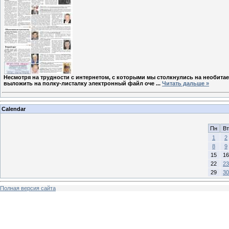
Несмотря на трудности с интернетом, с которыми мы столкнулись на необит
выложить на полку-листалку электронный файл оче
...
Читать дальше »
Calendar
Пн
Вт
1
2
8
9
15
16
22
23
29
30
Полная версия сайта