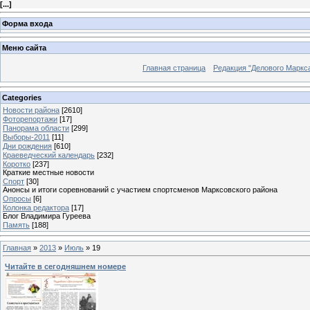
[
...
]
Форма входа
Меню сайта
Главная страница
Редакция "Делового Маркс
Categories
Новости района
[2610]
Фоторепортажи
[17]
Панорама области
[299]
Выборы-2011
[11]
Дни рождения
[610]
Краеведческий календарь
[232]
Коротко
[237]
Краткие местные новости
Спорт
[30]
Анонсы и итоги соревнований с участием спортсменов Марксовского района
Опросы
[6]
Колонка редактора
[17]
Блог Владимира Гуреева
Память
[188]
Главная
»
2013
»
Июль
»
19
Читайте в сегодняшнем номере