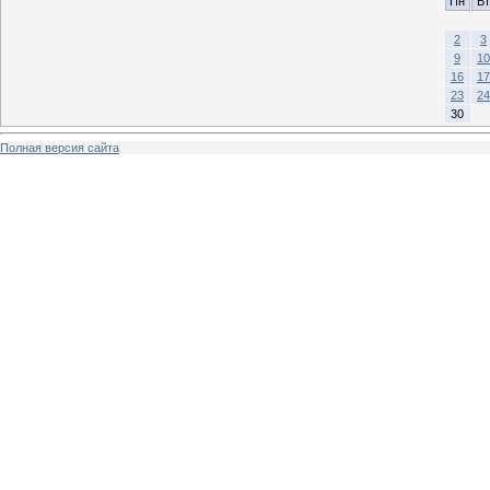
Пн
Вт
2
3
9
10
16
17
23
24
30
Полная версия сайта