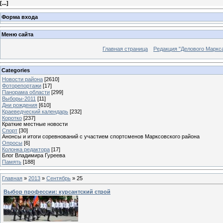
[
...
]
Форма входа
Меню сайта
Главная страница
Редакция "Делового Маркс
Categories
Новости района
[2610]
Фоторепортажи
[17]
Панорама области
[299]
Выборы-2011
[11]
Дни рождения
[610]
Краеведческий календарь
[232]
Коротко
[237]
Краткие местные новости
Спорт
[30]
Анонсы и итоги соревнований с участием спортсменов Марксовского района
Опросы
[6]
Колонка редактора
[17]
Блог Владимира Гуреева
Память
[188]
Главная
»
2013
»
Сентябрь
»
25
Выбор профессии: курсантский строй