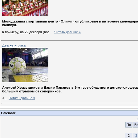
Молодёжный спортивный центр «Олимп» опубликовал в интернете календарны
каникул.
К примеру, на 22 декабря (вос
...
Читать дальше »
Два хет-трика
Алексей Хусмутдинов и Дамир Папанов в 3-м туре областного детско-юношеск
большим отрывом от соперников.
<
...
Читать дальше »
Calendar
Пн
Вт
2
3