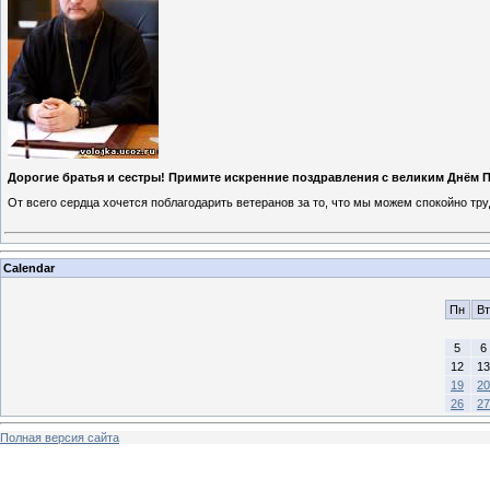
Дорогие братья и сестры! Примите искренние поздравления с великим Днём 
От всего сердца хочется поблагодарить ветеранов за то, что мы можем спокойно тр
Calendar
Пн
Вт
5
6
12
13
19
20
26
27
Полная версия сайта