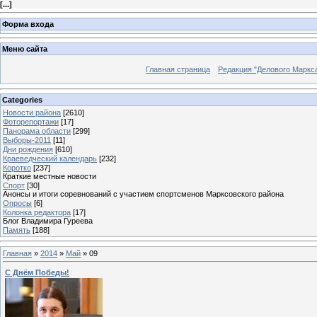
[
...
]
Форма входа
Меню сайта
Главная страница
Редакция "Делового Маркс
Categories
Новости района
[2610]
Фоторепортажи
[17]
Панорама области
[299]
Выборы-2011
[11]
Дни рождения
[610]
Краеведческий календарь
[232]
Коротко
[237]
Краткие местные новости
Спорт
[30]
Анонсы и итоги соревнований с участием спортсменов Марксовского района
Опросы
[6]
Колонка редактора
[17]
Блог Владимира Гуреева
Память
[188]
Главная
»
2014
»
Май
»
09
С Днём Победы!