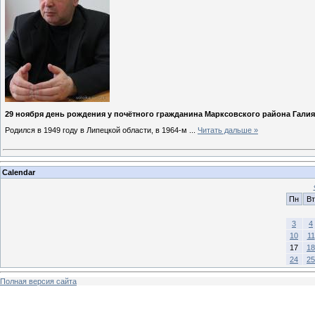
29 ноября день рождения у почётного гражданина Марксовского района Гали
Родился в 1949 году в Липецкой области, в 1964-м
...
Читать дальше »
Calendar
Пн
Вт
3
4
10
11
17
18
24
25
Полная версия сайта