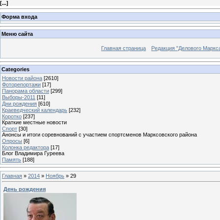
[
...
]
Форма входа
Меню сайта
Главная страница
Редакция "Делового Маркс
Categories
Новости района
[2610]
Фоторепортажи
[17]
Панорама области
[299]
Выборы-2011
[11]
Дни рождения
[610]
Краеведческий календарь
[232]
Коротко
[237]
Краткие местные новости
Спорт
[30]
Анонсы и итоги соревнований с участием спортсменов Марксовского района
Опросы
[6]
Колонка редактора
[17]
Блог Владимира Гуреева
Память
[188]
Главная
»
2014
»
Ноябрь
»
29
День рождения