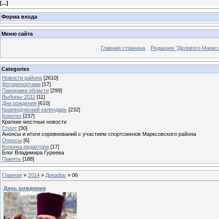
[
...
]
Форма входа
Меню сайта
Главная страница
Редакция "Делового Маркс
Categories
Новости района
[2610]
Фоторепортажи
[17]
Панорама области
[299]
Выборы-2011
[11]
Дни рождения
[610]
Краеведческий календарь
[232]
Коротко
[237]
Краткие местные новости
Спорт
[30]
Анонсы и итоги соревнований с участием спортсменов Марксовского района
Опросы
[6]
Колонка редактора
[17]
Блог Владимира Гуреева
Память
[188]
Главная
»
2014
»
Декабрь
»
06
День рождения