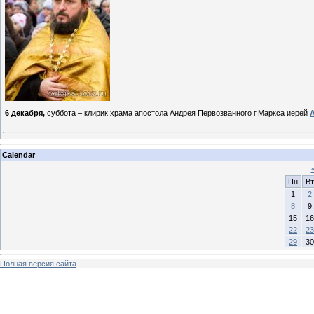
6 декабря,
суббота – клирик храма апостола Андрея Первозванного г.Маркса иерей
Calendar
Пн
Вт
1
2
8
9
15
16
22
23
29
30
Полная версия сайта