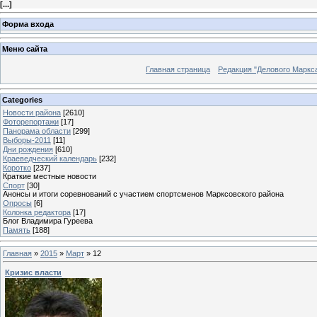
[
...
]
Форма входа
Меню сайта
Главная страница
Редакция "Делового Маркс
Categories
Новости района
[2610]
Фоторепортажи
[17]
Панорама области
[299]
Выборы-2011
[11]
Дни рождения
[610]
Краеведческий календарь
[232]
Коротко
[237]
Краткие местные новости
Спорт
[30]
Анонсы и итоги соревнований с участием спортсменов Марксовского района
Опросы
[6]
Колонка редактора
[17]
Блог Владимира Гуреева
Память
[188]
Главная
»
2015
»
Март
»
12
Кризис власти