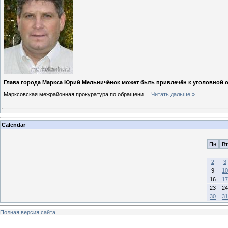
Глава города Маркса Юрий Мельничёнок может быть привлечён к уголовной 
Марксовская межрайонная прокуратура по обращени
...
Читать дальше »
Calendar
Пн
Вт
2
3
9
10
16
17
23
24
30
31
Полная версия сайта