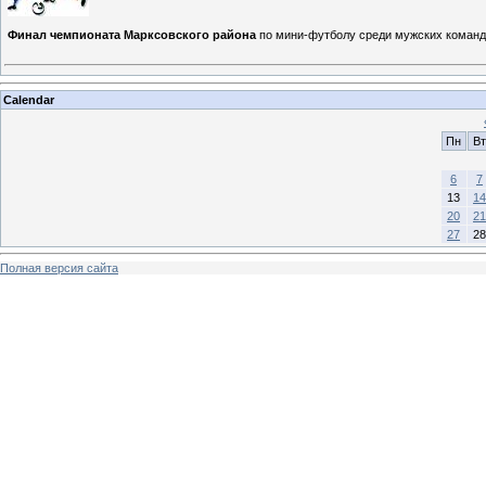
Финал чемпионата Марксовского района
по мини-футболу среди мужских команд 
Calendar
Пн
Вт
6
7
13
14
20
21
27
28
Полная версия сайта