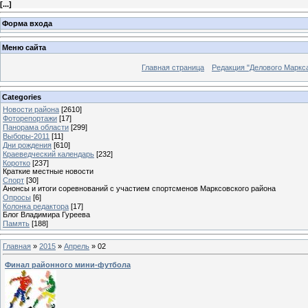
[
...
]
Форма входа
Меню сайта
Главная страница
Редакция "Делового Маркс
Categories
Новости района
[2610]
Фоторепортажи
[17]
Панорама области
[299]
Выборы-2011
[11]
Дни рождения
[610]
Краеведческий календарь
[232]
Коротко
[237]
Краткие местные новости
Спорт
[30]
Анонсы и итоги соревнований с участием спортсменов Марксовского района
Опросы
[6]
Колонка редактора
[17]
Блог Владимира Гуреева
Память
[188]
Главная
»
2015
»
Апрель
»
02
Финал районного мини-футбола