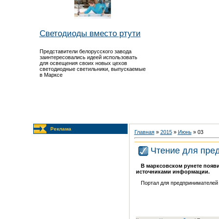
Светодиоды вместо ртути
Представители белорусского завода
заинтересовались идеей использовать
для освещения своих новых цехов
светодиодные светильники, выпускаемые
в Марксе
Реклама
Главная
»
2015
»
Июнь
»
03
Чтение для пре
В марксовском рунете появ
источниками информации.
Портал для предпринимателе