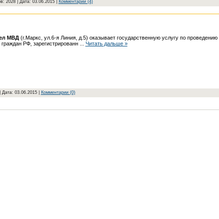
в: 2028 | Дата:
03.06.2015
|
Комментарии (4)
дел МВД
(г.Маркс, ул.6-я Линия, д.5) оказывает государственную услугу по проведени
 граждан РФ, зарегистрированн
...
Читать дальше »
| Дата:
03.06.2015
|
Комментарии (0)