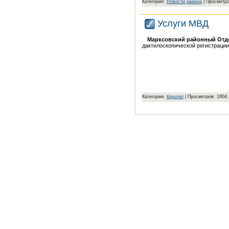
Категория:
Новости района
| Просмотро
Услуги МВД
Марксовский районный От
дактилоскопической регистрации
Категория:
Коротко
| Просмотров: 1804 