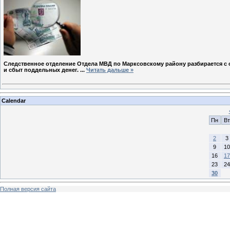
Следственное отделение Отдела МВД по Марксовскому району разбирается с об
и сбыт поддельных денег.
...
Читать дальше »
Calendar
Пн
Вт
2
3
9
10
16
17
23
24
30
Полная версия сайта