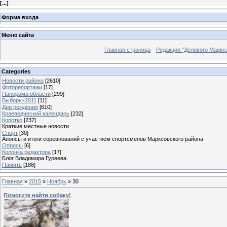
[
...
]
Форма входа
Меню сайта
Главная страница
Редакция "Делового Маркс
Categories
Новости района
[2610]
Фоторепортажи
[17]
Панорама области
[299]
Выборы-2011
[11]
Дни рождения
[610]
Краеведческий календарь
[232]
Коротко
[237]
Краткие местные новости
Спорт
[30]
Анонсы и итоги соревнований с участием спортсменов Марксовского района
Опросы
[6]
Колонка редактора
[17]
Блог Владимира Гуреева
Память
[188]
Главная
»
2015
»
Ноябрь
»
30
Помогите найти собаку!