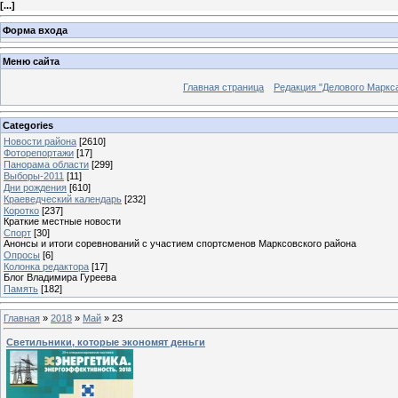
[
...
]
Форма входа
Меню сайта
Главная страница
Редакция "Делового Маркс
Categories
Новости района
[2610]
Фоторепортажи
[17]
Панорама области
[299]
Выборы-2011
[11]
Дни рождения
[610]
Краеведческий календарь
[232]
Коротко
[237]
Краткие местные новости
Спорт
[30]
Анонсы и итоги соревнований с участием спортсменов Марксовского района
Опросы
[6]
Колонка редактора
[17]
Блог Владимира Гуреева
Память
[182]
Главная
»
2018
»
Май
»
23
Светильники, которые экономят деньги