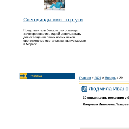
Светодиоды вместо ртути
Представители белорусского завода
заинтересовались идеей использовать
для освещения своих новых цехов
светодиодные светильники, выпускаемые
в Марксе
Реклама
Главная
»
2021
»
Январь
»
29
Людмила Ивано
30 января день рождения у
Людмила Ивановна Лазарев