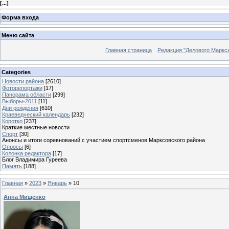
[
...
]
Форма входа
Меню сайта
Главная страница
Редакция "Делового Маркс
Categories
Новости района
[2610]
Фоторепортажи
[17]
Панорама области
[299]
Выборы-2011
[11]
Дни рождения
[610]
Краеведческий календарь
[232]
Коротко
[237]
Краткие местные новости
Спорт
[30]
Анонсы и итоги соревнований с участием спортсменов Марксовского района
Опросы
[6]
Колонка редактора
[17]
Блог Владимира Гуреева
Память
[188]
Главная
»
2023
»
Январь
»
10
Анна Мищенко