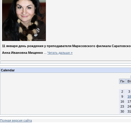
11 января день рождения у преподавателя Марксовского филиала Саратовско
Анна Ивановна Мищенко
...
Читать дальше »
Calendar
Пн
Вт
2
3
9
10
16
17
23
24
30
31
Полная версия сайта