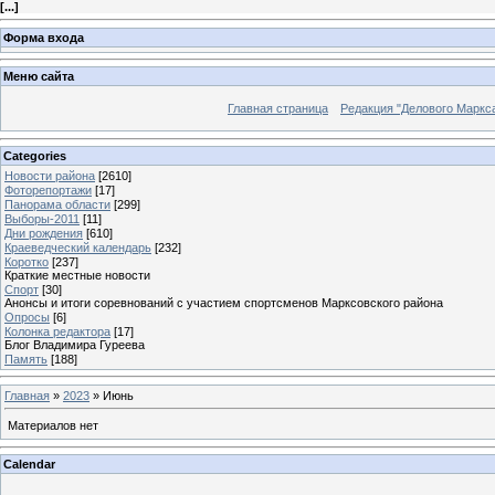
[
...
]
Форма входа
Меню сайта
Главная страница
Редакция "Делового Маркс
Categories
Новости района
[2610]
Фоторепортажи
[17]
Панорама области
[299]
Выборы-2011
[11]
Дни рождения
[610]
Краеведческий календарь
[232]
Коротко
[237]
Краткие местные новости
Спорт
[30]
Анонсы и итоги соревнований с участием спортсменов Марксовского района
Опросы
[6]
Колонка редактора
[17]
Блог Владимира Гуреева
Память
[188]
Главная
»
2023
»
Июнь
Материалов нет
Calendar