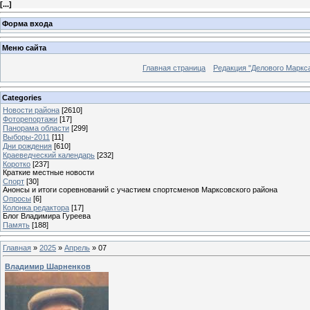
[
...
]
Форма входа
Меню сайта
Главная страница
Редакция "Делового Маркс
Categories
Новости района
[2610]
Фоторепортажи
[17]
Панорама области
[299]
Выборы-2011
[11]
Дни рождения
[610]
Краеведческий календарь
[232]
Коротко
[237]
Краткие местные новости
Спорт
[30]
Анонсы и итоги соревнований с участием спортсменов Марксовского района
Опросы
[6]
Колонка редактора
[17]
Блог Владимира Гуреева
Память
[188]
Главная
»
2025
»
Апрель
»
07
Владимир Шарненков