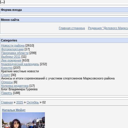
[
...
]
Форма входа
Меню сайта
Главная страница
Редакция "Делового Маркс
Categories
Новости района
[2610]
Фоторепортажи
[17]
Панорама области
[299]
Выборы-2011
[11]
Дни рождения
[610]
Краеведческий календарь
[232]
Коротко
[237]
Краткие местные новости
Спорт
[30]
Анонсы и итоги соревнований с участием спортсменов Марксовского района
Опросы
[6]
Колонка редактора
[17]
Блог Владимира Гуреева
Память
[188]
Главная
»
2025
»
Октябрь
»
02
Наталья Мейдт