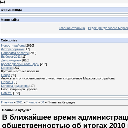
[
...
]
Форма входа
Меню сайта
Главная страница
Редакция "Делового Маркс
Categories
Новости района
[2610]
Фоторепортажи
[17]
Панорама области
[299]
Выборы-2011
[11]
Дни рождения
[610]
Краеведческий календарь
[232]
Коротко
[237]
Краткие местные новости
Спорт
[30]
Анонсы и итоги соревнований с участием спортсменов Марксовского района
Опросы
[6]
Колонка редактора
[17]
Блог Владимира Гуреева
Память
[188]
Главная
»
2011
»
Январь
»
30
» Планы на будущее
Планы на будущее
В ближайшее время администраци
общественностью об итогах 2010 