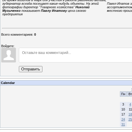
губернатор всегда посещает какие-нибудь объекты. На этой
Павел Ипатов з
фотографии директор "Товарного хозяйства"
Николай
ассортиментом
Музыченко
показывает
Павлу Ипатову
цеха своего
местного прои
предприятия
Всего комментариев
:
0
Войдите:
Отправить
Calendar
Пн
Вт
3
4
10
11
17
18
24
25
31