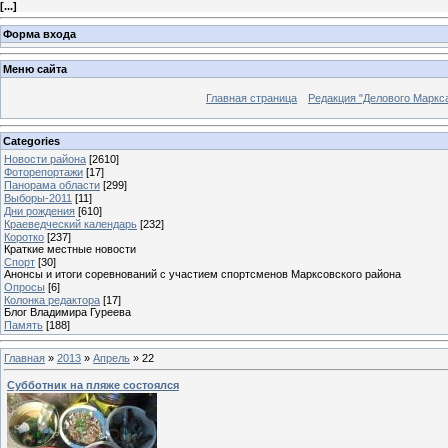
[
...
]
Форма входа
Меню сайта
Главная страница
Редакция "Делового Маркс
Categories
Новости района
[2610]
Фоторепортажи
[17]
Панорама области
[299]
Выборы-2011
[11]
Дни рождения
[610]
Краеведческий календарь
[232]
Коротко
[237]
Краткие местные новости
Спорт
[30]
Анонсы и итоги соревнований с участием спортсменов Марксовского района
Опросы
[6]
Колонка редактора
[17]
Блог Владимира Гуреева
Память
[188]
Главная
»
2013
»
Апрель
»
22
Субботник на пляже состоялся