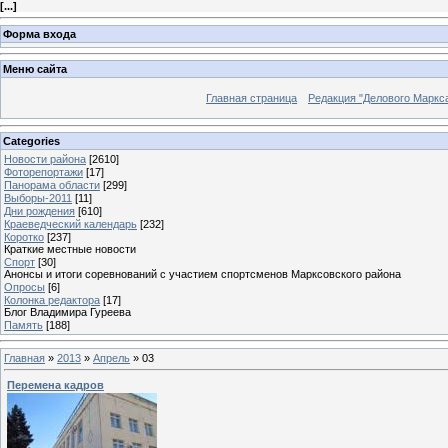
[
...
]
Форма входа
Меню сайта
Главная страница
Редакция "Делового Маркс
Categories
Новости района
[2610]
Фоторепортажи
[17]
Панорама области
[299]
Выборы-2011
[11]
Дни рождения
[610]
Краеведческий календарь
[232]
Коротко
[237]
Краткие местные новости
Спорт
[30]
Анонсы и итоги соревнований с участием спортсменов Марксовского района
Опросы
[6]
Колонка редактора
[17]
Блог Владимира Гуреева
Память
[188]
Главная
»
2013
»
Апрель
»
03
Перемена кадров