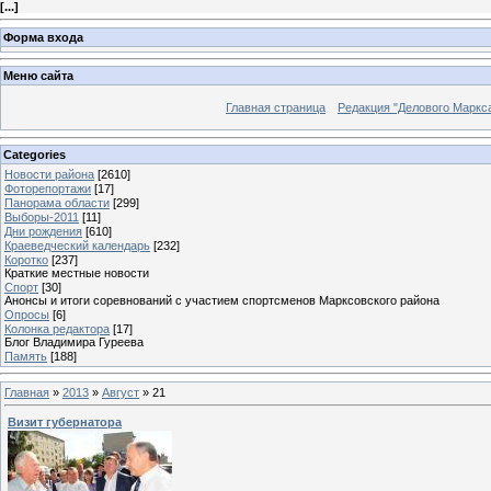
[
...
]
Форма входа
Меню сайта
Главная страница
Редакция "Делового Маркс
Categories
Новости района
[2610]
Фоторепортажи
[17]
Панорама области
[299]
Выборы-2011
[11]
Дни рождения
[610]
Краеведческий календарь
[232]
Коротко
[237]
Краткие местные новости
Спорт
[30]
Анонсы и итоги соревнований с участием спортсменов Марксовского района
Опросы
[6]
Колонка редактора
[17]
Блог Владимира Гуреева
Память
[188]
Главная
»
2013
»
Август
»
21
Визит губернатора