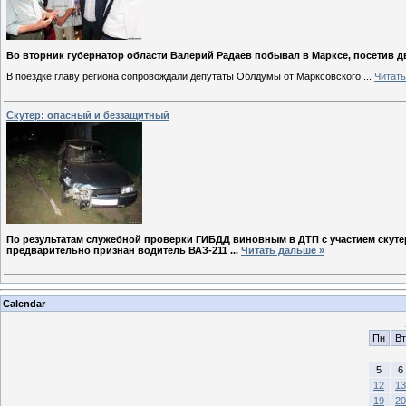
Во вторник губернатор области Валерий Радаев побывал в Марксе, посетив д
В поездке главу региона сопровождали депутаты Облдумы от Марксовского
...
Читать
Скутер: опасный и беззащитный
По результатам служебной проверки ГИБДД виновным в ДТП с участием скутер
предварительно признан водитель ВАЗ-211
...
Читать дальше »
Calendar
Пн
Вт
5
6
12
13
19
20