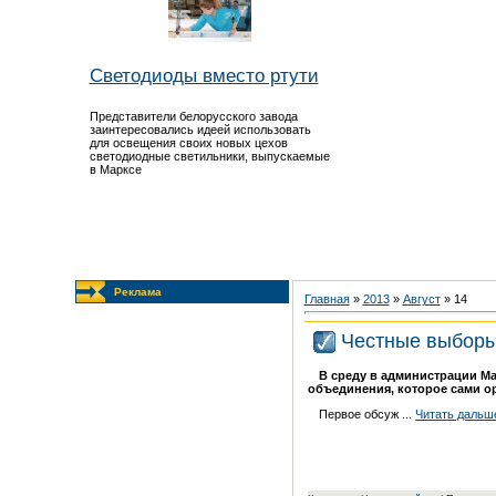
Светодиоды вместо ртути
Представители белорусского завода
заинтересовались идеей использовать
для освещения своих новых цехов
светодиодные светильники, выпускаемые
в Марксе
Реклама
Главная
»
2013
»
Август
»
14
Честные выбор
В среду в администрации М
объединения, которое сами о
Первое обсуж
...
Читать дальш