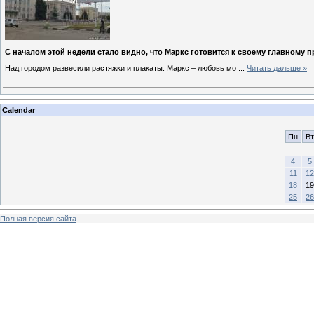
С началом этой недели стало видно, что Маркс готовится к своему главному 
Над городом развесили растяжки и плакаты: Маркс – любовь мо
...
Читать дальше »
Calendar
Пн
Вт
4
5
11
12
18
19
25
26
Полная версия сайта