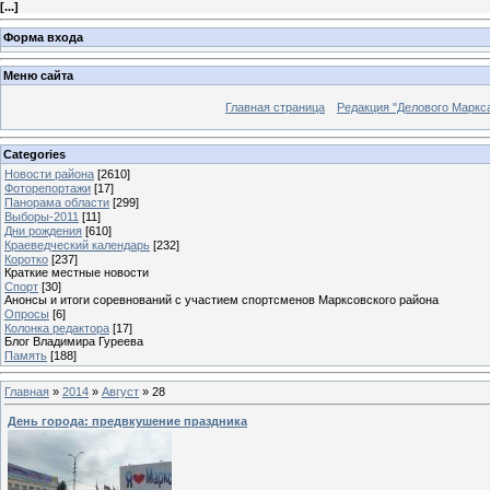
[
...
]
Форма входа
Меню сайта
Главная страница
Редакция "Делового Маркс
Categories
Новости района
[2610]
Фоторепортажи
[17]
Панорама области
[299]
Выборы-2011
[11]
Дни рождения
[610]
Краеведческий календарь
[232]
Коротко
[237]
Краткие местные новости
Спорт
[30]
Анонсы и итоги соревнований с участием спортсменов Марксовского района
Опросы
[6]
Колонка редактора
[17]
Блог Владимира Гуреева
Память
[188]
Главная
»
2014
»
Август
»
28
День города: предвкушение праздника