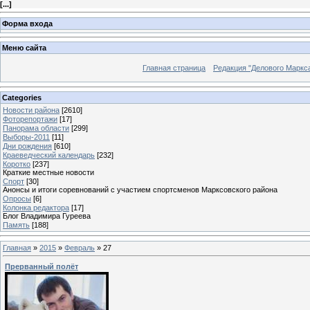
[
...
]
Форма входа
Меню сайта
Главная страница
Редакция "Делового Маркс
Categories
Новости района
[2610]
Фоторепортажи
[17]
Панорама области
[299]
Выборы-2011
[11]
Дни рождения
[610]
Краеведческий календарь
[232]
Коротко
[237]
Краткие местные новости
Спорт
[30]
Анонсы и итоги соревнований с участием спортсменов Марксовского района
Опросы
[6]
Колонка редактора
[17]
Блог Владимира Гуреева
Память
[188]
Главная
»
2015
»
Февраль
»
27
Прерванный полёт