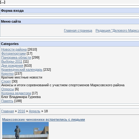
[
...
]
Форма входа
Меню сайта
Главная страница
Редакция "Делового Маркс
Categories
Новости района
[2610]
Фоторепортажи
[17]
Панорама области
[299]
Выборы-2011
[11]
Дни рождения
[610]
Краеведческий календарь
[232]
Коротко
[237]
Краткие местные новости
Спорт
[30]
Анонсы и итоги соревнований с участием спортсменов Марксовского района
Опросы
[6]
Колонка редактора
[17]
Блог Владимира Гуреева
Память
[188]
Главная
»
2016
»
Апрель
»
18
Марксовские чиновники встретились с людьми