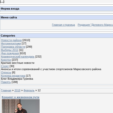
[
...
]
Форма входа
Меню сайта
Главная страница
Редакция "Делового Маркс
Categories
Новости района
[2610]
Фоторепортажи
[17]
Панорама области
[299]
Выборы-2011
[11]
Дни рождения
[610]
Краеведческий календарь
[232]
Коротко
[237]
Краткие местные новости
Спорт
[30]
Анонсы и итоги соревнований с участием спортсменов Марксовского района
Опросы
[6]
Колонка редактора
[17]
Блог Владимира Гуреева
Память
[188]
Главная
»
2018
»
Февраль
»
12
Концерт о жизненном пути