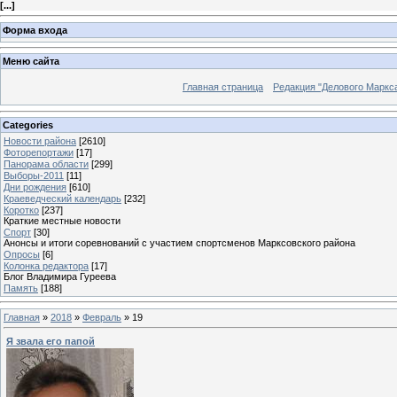
[
...
]
Форма входа
Меню сайта
Главная страница
Редакция "Делового Маркс
Categories
Новости района
[2610]
Фоторепортажи
[17]
Панорама области
[299]
Выборы-2011
[11]
Дни рождения
[610]
Краеведческий календарь
[232]
Коротко
[237]
Краткие местные новости
Спорт
[30]
Анонсы и итоги соревнований с участием спортсменов Марксовского района
Опросы
[6]
Колонка редактора
[17]
Блог Владимира Гуреева
Память
[188]
Главная
»
2018
»
Февраль
»
19
Я звала его папой