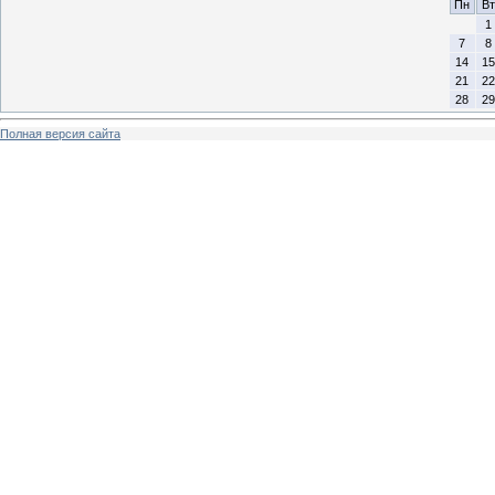
Пн
Вт
1
7
8
14
15
21
22
28
29
Полная версия сайта