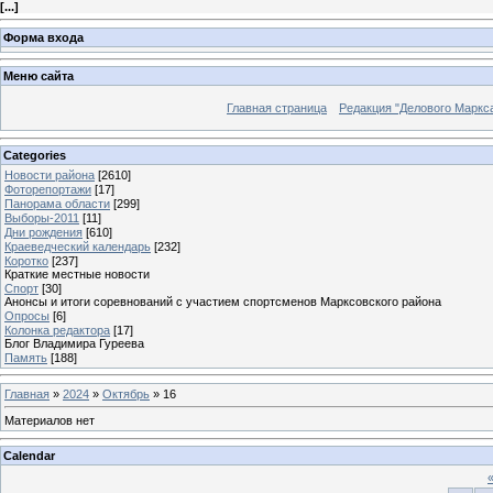
[
...
]
Форма входа
Меню сайта
Главная страница
Редакция "Делового Маркс
Categories
Новости района
[2610]
Фоторепортажи
[17]
Панорама области
[299]
Выборы-2011
[11]
Дни рождения
[610]
Краеведческий календарь
[232]
Коротко
[237]
Краткие местные новости
Спорт
[30]
Анонсы и итоги соревнований с участием спортсменов Марксовского района
Опросы
[6]
Колонка редактора
[17]
Блог Владимира Гуреева
Память
[188]
Главная
»
2024
»
Октябрь
»
16
Материалов нет
Calendar